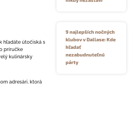
9 najlepších nočných
klubov v Dallase: Kde
 hľadáte útočiská s
hľadať
o príručke
nezabudnuteľnú
velý kulinársky
párty
om adresári, ktorá