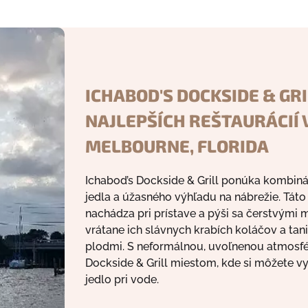
ICHABOD'S DOCKSIDE & GRI
NAJLEPŠÍCH REŠTAURÁCIÍ 
MELBOURNE, FLORIDA
Ichabod’s Dockside & Grill ponúka kombin
jedla a úžasného výhľadu na nábrežie. Táto
nachádza pri prístave a pýši sa čerstvými
vrátane ich slávnych krabích koláčov a ta
plodmi. S neformálnou, uvoľnenou atmosfé
Dockside & Grill miestom, kde si môžete v
jedlo pri vode.