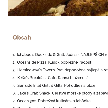
Obsah
Ichabod's Dockside & Grill: Jedna z NAJLEPŠÍCH re
Oceanside Pizza: Kúsok pobrežnej radosti
Hemingway's Tavern: Pravdepodobne najlepšia reš
KeKe's Breakfast Cafe: Ranná blaženosť
Surfside Inlet Grill & Gifts: Pohodlie na pláži
Jake's Crab Shack: Čerstvé morské plody a zába
Ocean 302: Pobrežná kulinárska lahôdka