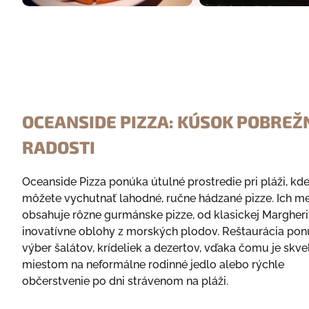
OCEANSIDE PIZZA: KÚSOK POBREŽ
RADOSTI
Oceanside Pizza ponúka útulné prostredie pri pláži, kde
môžete vychutnať lahodné, ručne hádzané pizze. Ich m
obsahuje rôzne gurmánske pizze, od klasickej Margheri
inovatívne oblohy z morských plodov. Reštaurácia pon
výber šalátov, krídeliek a dezertov, vďaka čomu je skv
miestom na neformálne rodinné jedlo alebo rýchle
občerstvenie po dni strávenom na pláži.