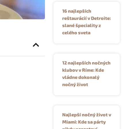
16 najlepších
reštaurácií v Detroite:
slané špeciality z
celého sveta
12 najlepších nočných
klubov v Ríme: Kde
vládne dokonalý
nočný život
Najlepší nočný život v
Miami: Kde sa párty
nikdy nezastaví