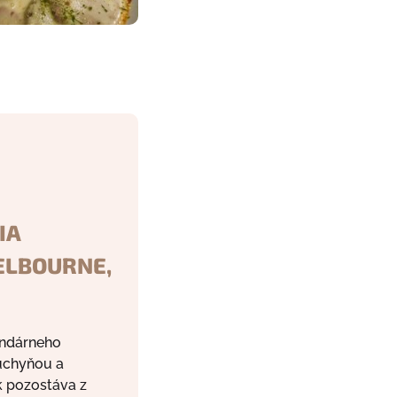
IA
ELBOURNE,
endárneho
uchyňou a
ok pozostáva z