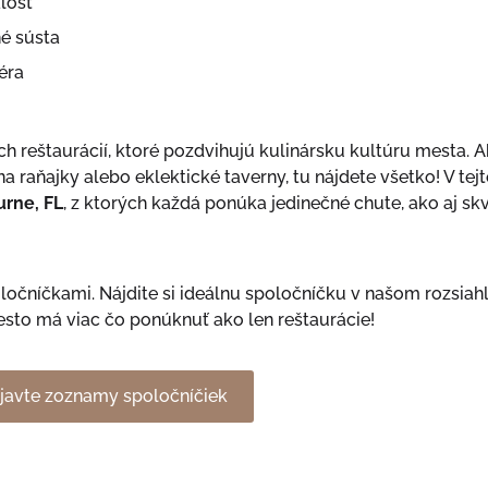
losť
né sústa
éra
reštaurácií, ktoré pozdvihujú kulinársku kultúru mesta. Ak
 raňajky alebo eklektické taverny, tu nájdete všetko! V tejt
urne, FL
, z ktorých každá ponúka jedinečné chute, ako aj sk
očníčkami. Nájdite si ideálnu spoločníčku v našom rozsiahl
esto má viac čo ponúknuť ako len reštaurácie!
javte zoznamy spoločníčiek