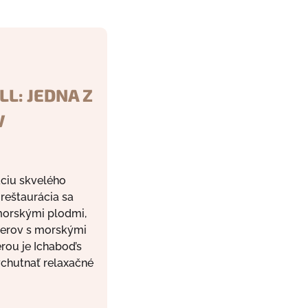
LL: JEDNA Z
V
áciu skvelého
 reštaurácia sa
 morskými plodmi,
nierov s morskými
rou je Ichabod’s
ychutnať relaxačné