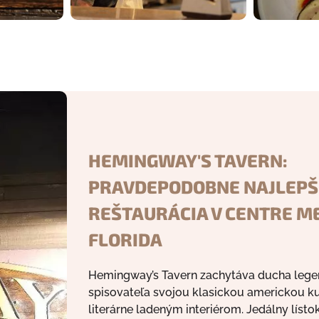
HEMINGWAY'S TAVERN:
PRAVDEPODOBNE NAJLEPŠ
REŠTAURÁCIA V CENTRE M
FLORIDA
Hemingway’s Tavern zachytáva ducha leg
spisovateľa svojou klasickou americkou k
literárne ladeným interiérom. Jedálny líst