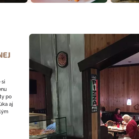
NEJ
 si
enu
ty po
úka aj
elým