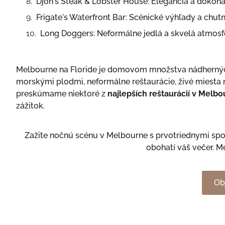
Djon's Steak & Lobster House: Elegancia a dokona
Frigate's Waterfront Bar: Scénické výhľady a chut
Long Doggers: Neformálne jedlá a skvelá atmosf
Melbourne na Floride je domovom množstva nádherných 
morskými plodmi, neformálne reštaurácie, živé miesta na
preskúmame niektoré z
najlepších reštaurácií v Melbo
zážitok.
Zažite nočnú scénu v Melbourne s prvotriednymi spol
obohatí váš večer. M
Ob