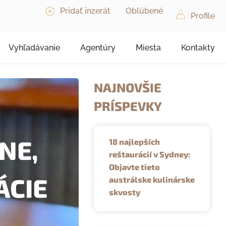
Pridať inzerát
Obľúbené
Profile
Vyhľadávanie
Agentúry
Miesta
Kontakty
NAJNOVŠIE
PRÍSPEVKY
NE,
18 najlepších
reštaurácií v Sydney:
Objavte tieto
ÁCIE
austrálske kulinárske
skvosty