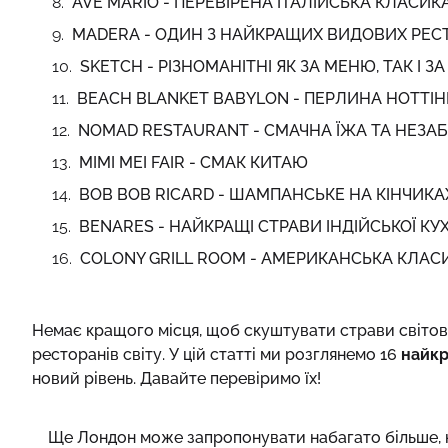
AVE MARIO - ПЕРЕВІРЕНА ІТАЛІЙСЬКА КЛАСИК
MADERA - ОДИН З НАЙКРАЩИХ ВИДОВИХ РЕС
SKETCH - РІЗНОМАНІТНІ ЯК ЗА МЕНЮ, ТАК І З
BEACH BLANKET BABYLON - ПЕРЛИНА НОТТІН
NOMAD RESTAURANT - СМАЧНА ЇЖА ТА НЕЗА
MIMI MEI FAIR - СМАК КИТАЮ
BOB BOB RICARD - ШАМПАНСЬКЕ НА КІНЧИК
BENARES - НАЙКРАЩІ СТРАВИ ІНДІЙСЬКОЇ КУХ
COLONY GRILL ROOM - АМЕРИКАНСЬКА КЛАС
Немає кращого місця, щоб скуштувати страви світової
ресторанів світу. У цій статті ми розглянемо 16
найкр
новий рівень. Давайте перевіримо їх!
Ще Лондон може запропонувати набагато більше, н