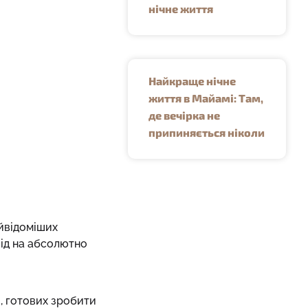
нічне життя
Найкраще нічне
життя в Майамі: Там,
де вечірка не
припиняється ніколи
айвідоміших
свід на абсолютно
, готових зробити