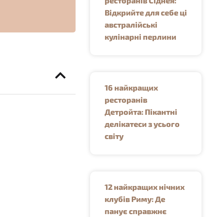
ресторанів Сіднея:
Відкрийте для себе ці
австралійські
кулінарні перлини
16 найкращих
ресторанів
Детройта: Пікантні
делікатеси з усього
світу
12 найкращих нічних
клубів Риму: Де
панує справжнє