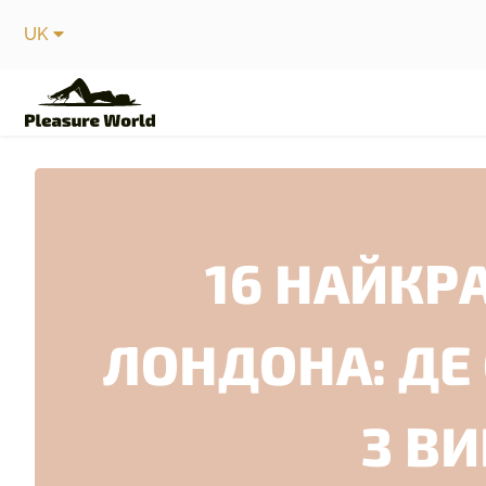
UK
16 НАЙКР
ЛОНДОНА: ДЕ
З В