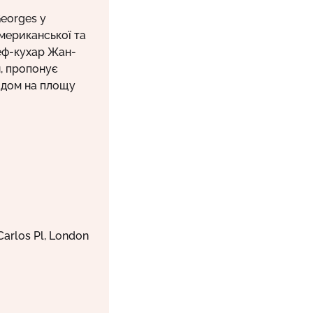
eorges у
мериканської та
шеф-кухар Жан-
, пропонує
идом на площу
arlos Pl, London