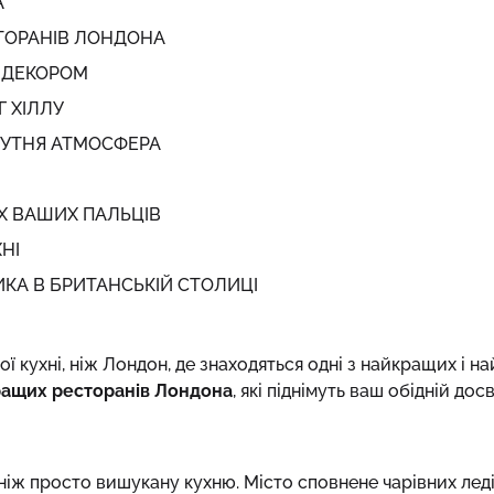
А
ТОРАНІВ ЛОНДОНА
А ДЕКОРОМ
Г ХІЛЛУ
БУТНЯ АТМОСФЕРА
АХ ВАШИХ ПАЛЬЦІВ
НІ
ИКА В БРИТАНСЬКІЙ СТОЛИЦІ
 кухні, ніж Лондон, де знаходяться одні з найкращих і н
ащих ресторанів Лондона
, які піднімуть ваш обідній до
іж просто вишукану кухню. Місто сповнене чарівних леді