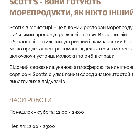
SCOTT'S - ВОНИ ГОТУЮТЬ
МОРЕПРОДУКТИ, ЯК НІХТО ІНШИ
Scott’s в Мейфейрі – це відомий ресторан морепродук
риби, який пропонує розкішні страви. В елегантній
обстановці є стильний устричний і шампанський бар,
меню представлені різноманітні делікатеси з морепро
включаючи устриці, молюски та рибні страви.
Відомий своєю вишуканою атмосферою та винятков
сервісом, Scott’s є улюбленим серед знаменитостей 
вибагливих відвідувачів.
ЧАСИ РОБОТИ
Понеділок - субота: 12:00 - 24:00
Неділя: 12:00 - 23:00