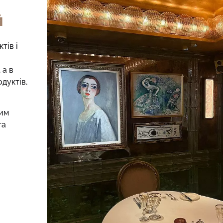
Й
тів і
 а в
дуктів,
им
та