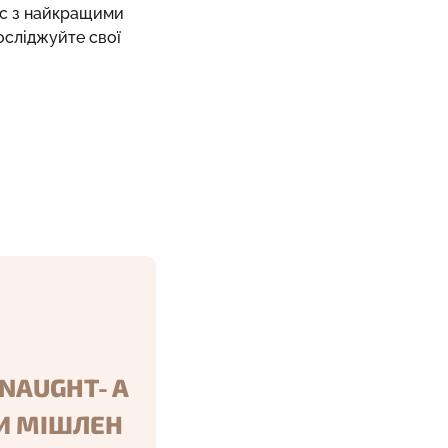
вас з найкращими
осліджуйте свої
NNAUGHT- A
КИ МІШЛЕН