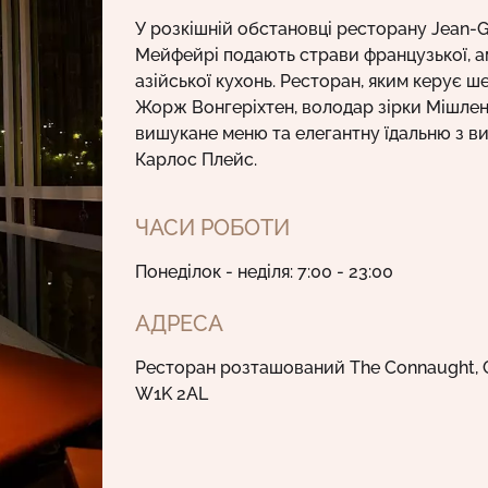
У розкішній обстановці ресторану Jean-G
Мейфейрі подають страви французької, а
азійської кухонь. Ресторан, яким керує 
Жорж Вонгеріхтен, володар зірки Мішлен
вишукане меню та елегантну їдальню з в
Карлос Плейс.
ЧАСИ РОБОТИ
Понеділок - неділя: 7:00 - 23:00
АДРЕСА
Ресторан розташований The Connaught, C
W1K 2AL