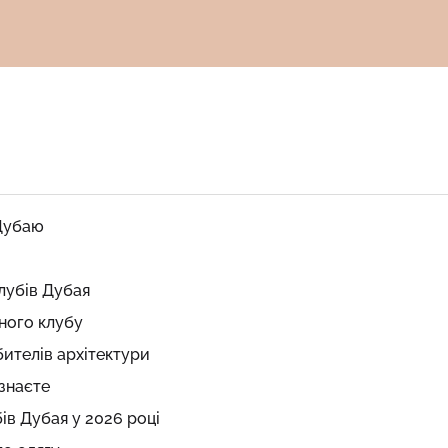
 Дубаю
клубів Дубая
чного клубу
бителів архітектури
 знаєте
ів Дубая у 2026 році