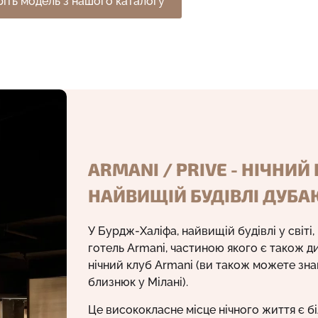
іть модель з нашого каталогу
ARMANI / PRIVE - НІЧНИЙ 
НАЙВИЩІЙ БУДІВЛІ ДУБА
У Бурдж-Халіфа, найвищій будівлі у світ
готель Armani, частиною якого є також 
нічний клуб Armani (ви також можете зна
близнюк у Мілані).
Це висококласне місце нічного життя є б