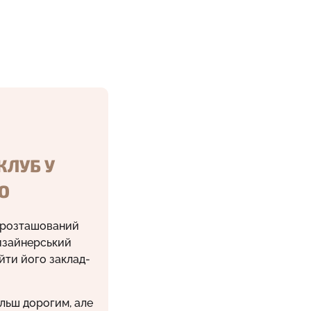
КЛУБ У
Ю
і, розташований
дизайнерський
йти його заклад-
ільш дорогим, але