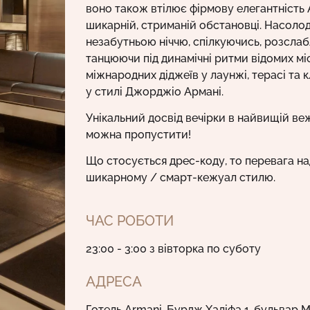
воно також втілює фірмову елегантність 
шикарній, стриманій обстановці. Насоло
незабутньою ніччю, спілкуючись, розслаб
танцюючи під динамічні ритми відомих мі
міжнародних діджеїв у лаунжі, терасі та 
у стилі Джорджіо Армані.
Унікальний досвід вечірки в найвищій веж
можна пропустити!
Що стосується дрес-коду, то перевага н
шикарному / смарт-кежуал стилю.
ЧАС РОБОТИ
23:00 - 3:00 з вівторка по суботу
АДРЕСА
Готель Armani, Бурдж Халіфа 1, бульвар