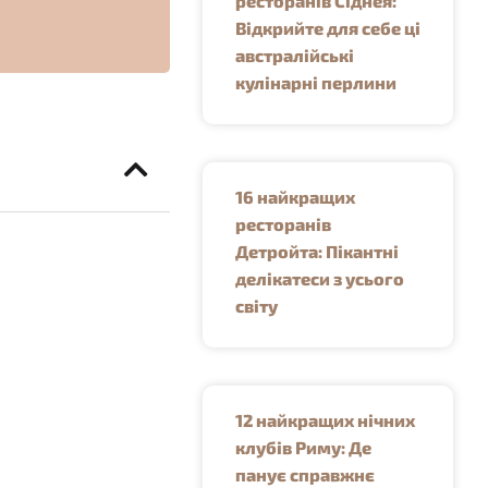
ресторанів Сіднея:
Відкрийте для себе ці
австралійські
кулінарні перлини
16 найкращих
ресторанів
Детройта: Пікантні
делікатеси з усього
світу
12 найкращих нічних
клубів Риму: Де
панує справжнє