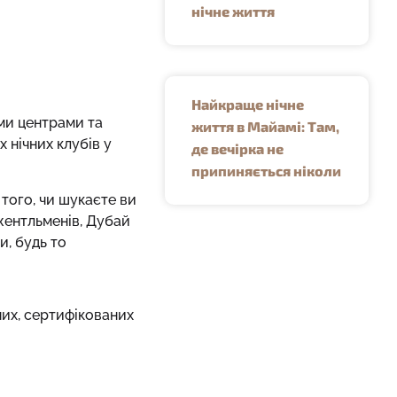
нічне життя
Найкраще нічне
ми центрами та
життя в Майамі: Там,
 нічних клубів у
де вечірка не
припиняється ніколи
 того, чи шукаєте ви
жентльменів, Дубай
и, будь то
чих, сертифікованих