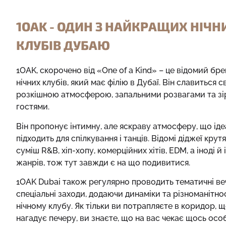
1OAK - ОДИН З НАЙКРАЩИХ НІЧН
КЛУБІВ ДУБАЮ
1OAK, скорочено від «One of a Kind» – це відомий бре
нічних клубів, який має філію в Дубаї. Він славиться 
розкішною атмосферою, запальними розвагами та з
гостями.
Він пропонує інтимну, але яскраву атмосферу, що ід
підходить для спілкування і танців. Відомі діджеї крут
суміш R&B, хіп-хопу, комерційних хітів, EDM, а іноді й
жанрів, тож тут завжди є на що подивитися.
1OAK Dubai також регулярно проводить тематичні ве
спеціальні заходи, додаючи динаміки та різноманітно
нічному клубу. Як тільки ви потрапляєте в коридор, 
нагадує печеру, ви знаєте, що на вас чекає щось осо