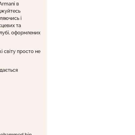
Armani в
джуйтесь
ляючись і
сцевих та
клубі, оформлених
і світу просто не
адається
 Mohammed bin