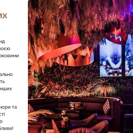
ИХ
нд
своєю
ірковими
еально
ять
 інших
чори та
сті
що
бливе!