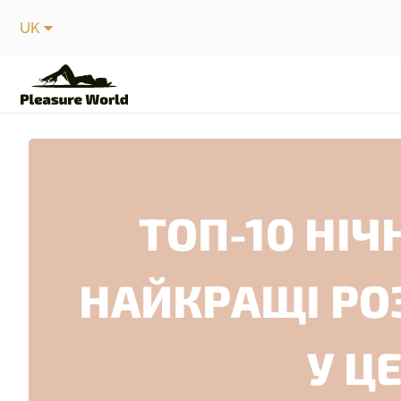
UK
ТОП-10 НІЧ
НАЙКРАЩІ РО
У Ц