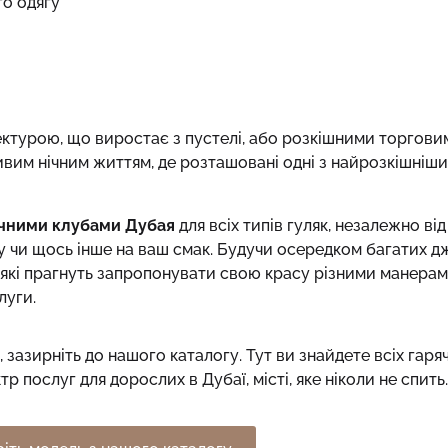
го одягу
ктурою, що виростає з пустелі, або розкішними торгови
вим нічним життям, де розташовані одні з найрозкішніших
ічними клубами Дубая
для всіх типів гуляк, незалежно від
у чи щось інше на ваш смак. Будучи осередком багатих д
, які прагнуть запропонувати свою красу різними манерам
луги.
 зазирніть до нашого каталогу. Тут ви знайдете всіх гаря
 послуг для дорослих в Дубаї, місті, яке ніколи не спить.