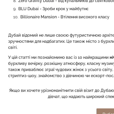
Zero Gravity Dubai - від купальників до святково
BLU Dubai - Зроби крок у майбутнє
Billionaire Mansion - Втілення високого класу
Дубай відомий не лише своєю футуристичною архіте
зручностями для надбагатих. Це також місто з бурхли
світі.
У цій статті ми познайомимо вас із 10 найкращими
н
бурхливу вечірку, розкішну атмосферу, класну музик
також приваблює зграї чудових жінок з усього світу
стриптиз-шоу, знайомство з дівчиною чи ескорт-пос
Якщо ви хочете урізноманітнити свій візит до Дубаю,
дівчат, що надають широкий спектр