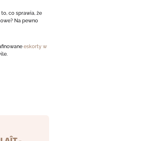
o, co sprawia, że ​​
rodowe? Na pewno
rafinowane
eskorty w
le.
LAÎT -