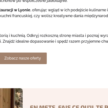
ouchonów po współczesne jadłodajnie.
tauracji w Lyonie
, oferując wgląd w ich podejście kulinarne i t
j kuchni francuskiej, czy wolisz kreatywne dania międzyna
storią i kuchnią. Odkryj rozkoszną stronę miasta i poznaj wy
 Znajdź idealne dopasowanie i spędź razem przyjemne chwi
Zobacz nasze oferty
EN METS, FAIS CE QU’IL TE P