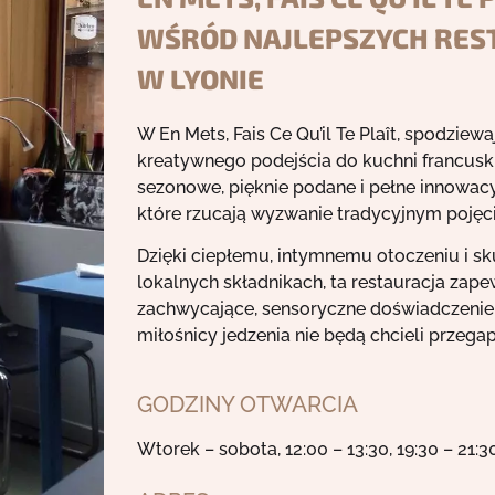
WŚRÓD NAJLEPSZYCH RES
W LYONIE
W En Mets, Fais Ce Qu’il Te Plaît, spodziewa
kreatywnego podejścia do kuchni francuski
sezonowe, pięknie podane i pełne innowa
które rzucają wyzwanie tradycyjnym pojęc
Dzięki ciepłemu, intymnemu otoczeniu i sku
lokalnych składnikach, ta restauracja zape
zachwycające, sensoryczne doświadczenie
miłośnicy jedzenia nie będą chcieli przegap
GODZINY OTWARCIA
Wtorek – sobota, 12:00 – 13:30, 19:30 – 21:3