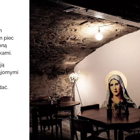
m
m piec
oną
kami.
ją
najomymi
dać.