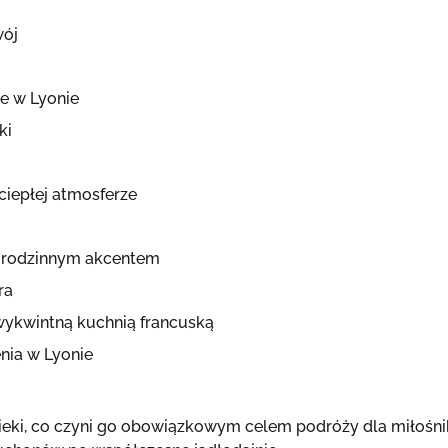
wój
e w Lyonie
ki
ciepłej atmosferze
 z rodzinnym akcentem
ra
 wykwintną kuchnią francuską
enia w Lyonie
ieki, co czyni go obowiązkowym celem podróży dla miłośni