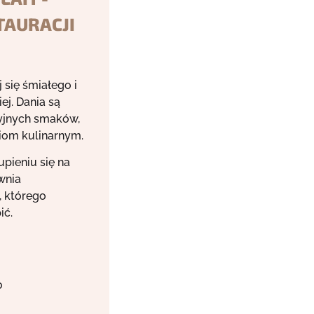
TAURACJI
j się śmiałego i
ej. Dania są
cyjnych smaków,
iom kulinarnym.
pieniu się na
wnia
, którego
ić.
0