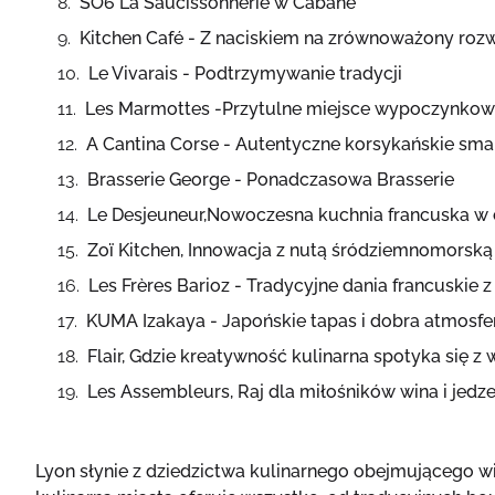
SO6 La Saucissonnerie w Cabane
Kitchen Café - Z naciskiem na zrównoważony roz
Le Vivarais - Podtrzymywanie tradycji
Les Marmottes -Przytulne miejsce wypoczynkow
A Cantina Corse - Autentyczne korsykańskie sma
Brasserie George - Ponadczasowa Brasserie
Le Desjeuneur,Nowoczesna kuchnia francuska w 
Zoï Kitchen, Innowacja z nutą śródziemnomorską
Les Frères Barioz - Tradycyjne dania francuskie
KUMA Izakaya - Japońskie tapas i dobra atmosfe
Flair, Gdzie kreatywność kulinarna spotyka się z
Les Assembleurs, Raj dla miłośników wina i jedz
Lyon słynie z dziedzictwa kulinarnego obejmującego w