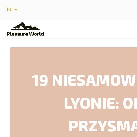
PL
19 NIESAMOW
LYONIE: 
PRZYSMA